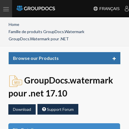
Toggle
FRANÇAIS
navigation
Home
Famille de produits GroupDocs.Watermark
GroupDocs.Watermark pour .NET
Toggle
Browse our Products
navigat
GroupDocs.watermark
pour .net 17.10
Download
Support Forum