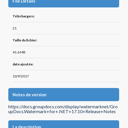
File Details
Téléchargers:
21
Taille du fichier:
41.6 MB
date ajoutée:
10/9/2017
Notes de version
https://docs.groupdocs.com/display/watermarknet/Gro
upDocs.Watermark+for+.NET+17.10+Release+Notes
La description