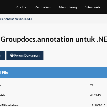
Produk
Pembelian
Mendukung
Situs web
s.Annotation untuk .NET
Groupdocs.annotation untuk .NET
h
Forum Dukungan
l File
s:
79
file:
46.2 MB
l Ditambahkan:
12/10/2015