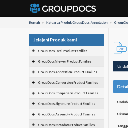
Rumah
Keluarga Produk GroupDocs.Annotation
GroupDoc
Jelajahi Produk kami
GroupDocs.Total Product Families
GroupDocs.Viewer Product Families
Undu
GroupDocs.Annotation Product Families
GroupDocs.Conversion Product Families
Detai
GroupDocs.Comparison Product Families
Unduh
GroupDocs.Signature Product Families
Ukuran 
GroupDocs.Assembly Product Families
GroupDocs.Metadata Product Families
Tangga