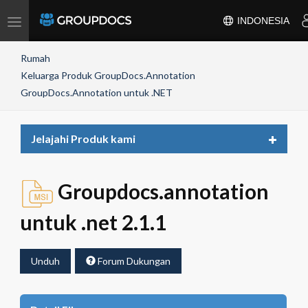
Toggle
INDONESIA
navigation
Rumah
Keluarga Produk GroupDocs.Annotation
GroupDocs.Annotation untuk .NET
Toggle
Jelajahi Produk kami
navigat
Groupdocs.annotation
untuk .net 2.1.1
Unduh
Forum Dukungan