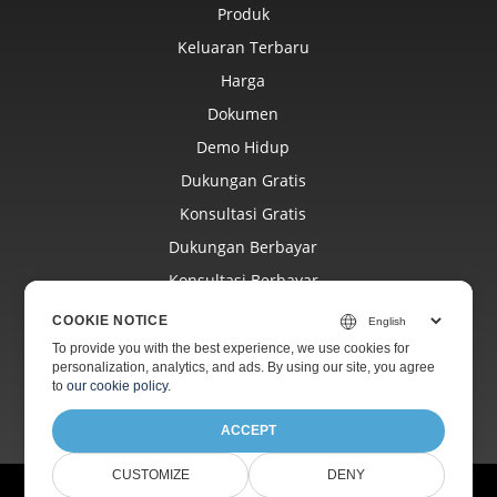
Produk
Keluaran Terbaru
Harga
Dokumen
Demo Hidup
Dukungan Gratis
Konsultasi Gratis
Dukungan Berbayar
Konsultasi Berbayar
Blog
COOKIE NOTICE
Situs Web
To provide you with the best experience, we use cookies for
personalization, analytics, and ads. By using our site, you agree
Tentang
to
our cookie policy
.
ACCEPT
CUSTOMIZE
DENY
© Aspose Pty Ltd 2001-2026. Seluruh hak cipta.