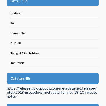
Detail File
Unduhs:
30
Ukuran file:
61.6 MB
Tanggal Ditambahkan:
10/5/2018
Catatan rilis
https://releases.groupdocs.com/metadata/net/release-n
otes/2018/groupdocs-metadata-for-net-18-10-release-
notes/