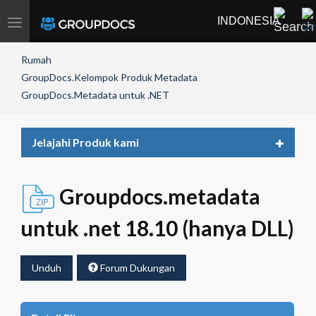
INDONESIA
Toggle
navigation
Rumah
GroupDocs.Kelompok Produk Metadata
GroupDocs.Metadata untuk .NET
Toggle
Jelajahi Produk kami
navigat
Groupdocs.metadata
untuk .net 18.10 (hanya DLL)
Unduh
Forum Dukungan