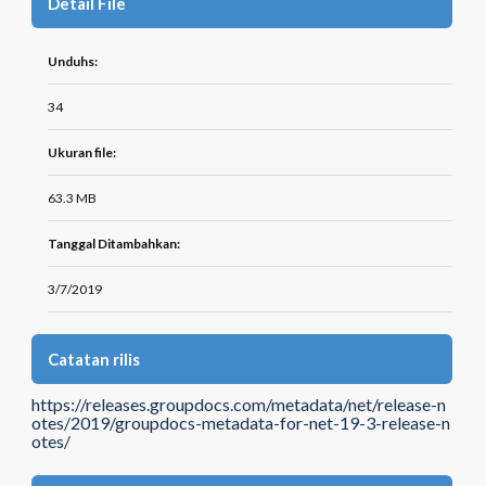
Detail File
Unduhs:
34
Ukuran file:
63.3 MB
Tanggal Ditambahkan:
3/7/2019
Catatan rilis
https://releases.groupdocs.com/metadata/net/release-n
otes/2019/groupdocs-metadata-for-net-19-3-release-n
otes/