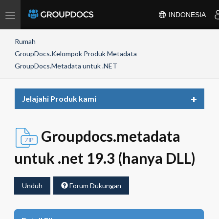
Toggle
INDONESIA
navigation
Rumah
GroupDocs.Kelompok Produk Metadata
GroupDocs.Metadata untuk .NET
Toggle
Jelajahi Produk kami
navigat
Groupdocs.metadata
untuk .net 19.3 (hanya DLL)
Unduh
Forum Dukungan