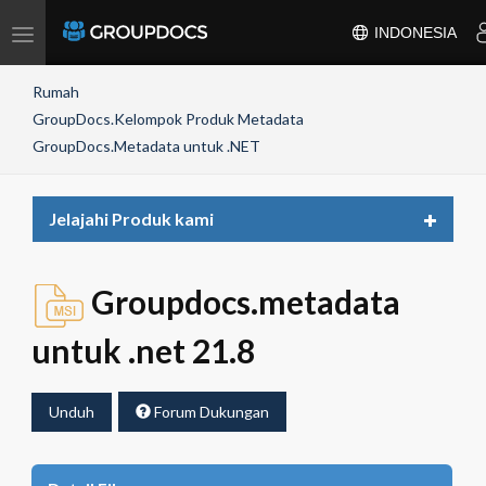
Toggle
INDONESIA
navigation
Rumah
GroupDocs.Kelompok Produk Metadata
GroupDocs.Metadata untuk .NET
Toggle
Jelajahi Produk kami
navigat
Groupdocs.metadata
untuk .net 21.8
Unduh
Forum Dukungan