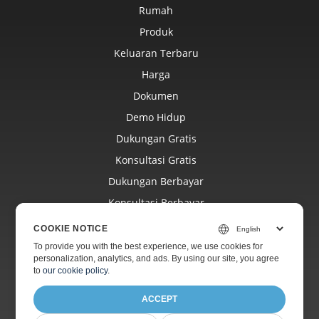
Rumah
Produk
Keluaran Terbaru
Harga
Dokumen
Demo Hidup
Dukungan Gratis
Konsultasi Gratis
Dukungan Berbayar
Konsultasi Berbayar
Blog
COOKIE NOTICE
Situs Web
To provide you with the best experience, we use cookies for
personalization, analytics, and ads. By using our site, you agree
Tentang
to
our cookie policy
.
ACCEPT