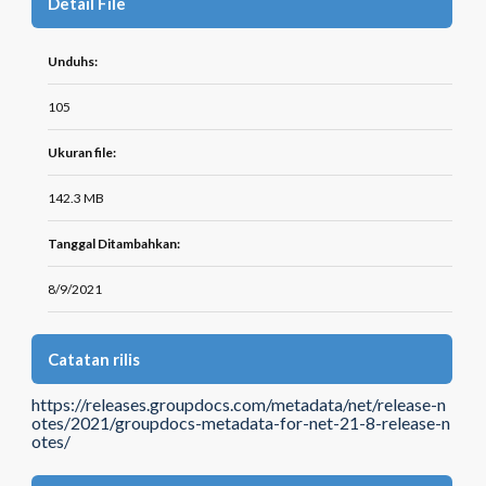
Detail File
Unduhs:
105
Ukuran file:
142.3 MB
Tanggal Ditambahkan:
8/9/2021
Catatan rilis
https://releases.groupdocs.com/metadata/net/release-n
otes/2021/groupdocs-metadata-for-net-21-8-release-n
otes/