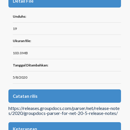
Detail File
Unduhs:
19
Ukuran file:
103.0 MB
Tanggal Ditambahkan:
5/8/2020
Catatan rilis
https://releases.groupdocs.com/parser/net/release-note
s/2020/groupdocs-parser-for-net-20-5-release-notes/
Keterangan