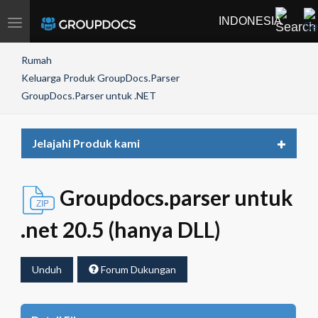
INDONESIA
Toggle
navigation
Rumah
Keluarga Produk GroupDocs.Parser
GroupDocs.Parser untuk .NET
Toggle
Jelajahi Produk kami
navigat
Groupdocs.parser untuk
.net 20.5 (hanya DLL)
Unduh
Forum Dukungan