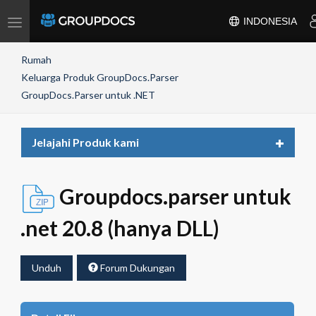
Toggle
INDONESIA
navigation
Rumah
Keluarga Produk GroupDocs.Parser
GroupDocs.Parser untuk .NET
Toggle
Jelajahi Produk kami
navigat
Groupdocs.parser untuk
.net 20.8 (hanya DLL)
Unduh
Forum Dukungan