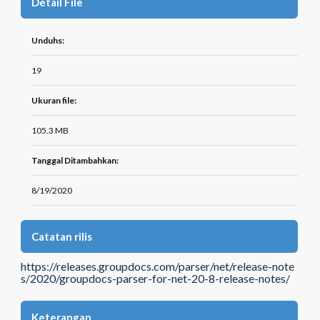
Detail File
Unduhs:
19
Ukuran file:
105.3 MB
Tanggal Ditambahkan:
8/19/2020
Catatan rilis
https://releases.groupdocs.com/parser/net/release-note
s/2020/groupdocs-parser-for-net-20-8-release-notes/
Keterangan