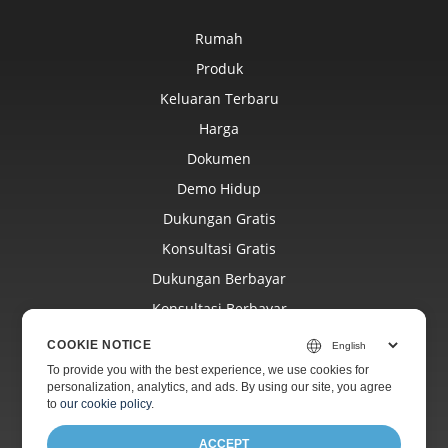
Rumah
Produk
Keluaran Terbaru
Harga
Dokumen
Demo Hidup
Dukungan Gratis
Konsultasi Gratis
Dukungan Berbayar
Konsultasi Berbayar
Blog
COOKIE NOTICE
Situs Web
To provide you with the best experience, we use cookies for
personalization, analytics, and ads. By using our site, you agree
Tentang
to
our cookie policy
.
ACCEPT