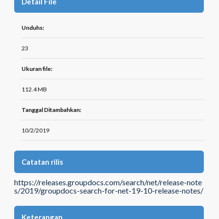
Detail File
Unduhs:
23
Ukuran file:
112.4 MB
Tanggal Ditambahkan:
10/2/2019
Catatan rilis
https://releases.groupdocs.com/search/net/release-note
s/2019/groupdocs-search-for-net-19-10-release-notes/
Keterangan