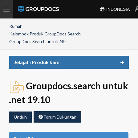
Toggle
INDONESIA
navigation
Rumah
Kelompok Produk GroupDocs.Search
GroupDocs.Search untuk .NET
Toggle
Jelajahi Produk kami
navigat
Groupdocs.search untuk
.net 19.10
Unduh
Forum Dukungan