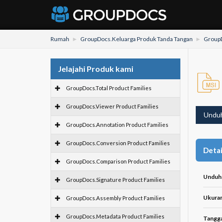
Rumah
GroupDocs.Keluarga Produk Tanda Tangan
GroupD
Jelajahi Produk kami
GroupDocs.Total Product Families
GroupDocs.Viewer Product Families
Undu
GroupDocs.Annotation Product Families
GroupDocs.Conversion Product Families
Detai
GroupDocs.Comparison Product Families
Unduh
GroupDocs.Signature Product Families
Ukuran 
GroupDocs.Assembly Product Families
GroupDocs.Metadata Product Families
Tangga