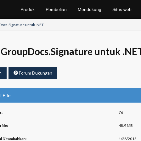
Produk
Pembelian
Mendukung
Situs web
ocs.Signature untuk .NET
GroupDocs.Signature untuk .NET
h
Forum Dukungan
l File
s:
76
file:
48.9 MB
l Ditambahkan:
1/28/2015