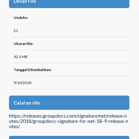
Detail File
Unduhs:
21
Ukuran file:
42.2 MB
Tanggal Ditambahkan:
9/10/2018
Catatan rilis
https://releases.groupdocs.com/signature/net/release-n
otes/2018/groupdocs-signature-for-net-18-9-release-n
otes/