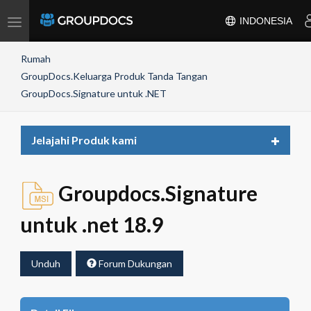
Toggle
INDONESIA
navigation
Rumah
GroupDocs.Keluarga Produk Tanda Tangan
GroupDocs.Signature untuk .NET
Toggle
Jelajahi Produk kami
navigat
Groupdocs.Signature
untuk .net 18.9
Unduh
Forum Dukungan