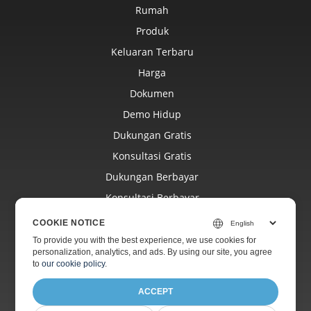
Rumah
Produk
Keluaran Terbaru
Harga
Dokumen
Demo Hidup
Dukungan Gratis
Konsultasi Gratis
Dukungan Berbayar
Konsultasi Berbayar
Blog
COOKIE NOTICE
Situs Web
To provide you with the best experience, we use cookies for
personalization, analytics, and ads. By using our site, you agree
Tentang
to
our cookie policy
.
ACCEPT