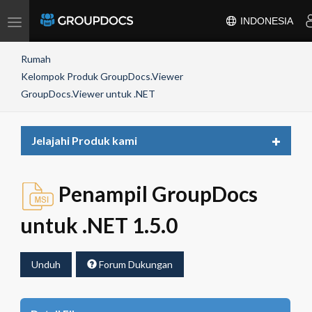
Toggle
INDONESIA
navigation
Rumah
Kelompok Produk GroupDocs.Viewer
GroupDocs.Viewer untuk .NET
Toggle
Jelajahi Produk kami
navigat
Penampil GroupDocs
untuk .NET 1.5.0
Unduh
Forum Dukungan