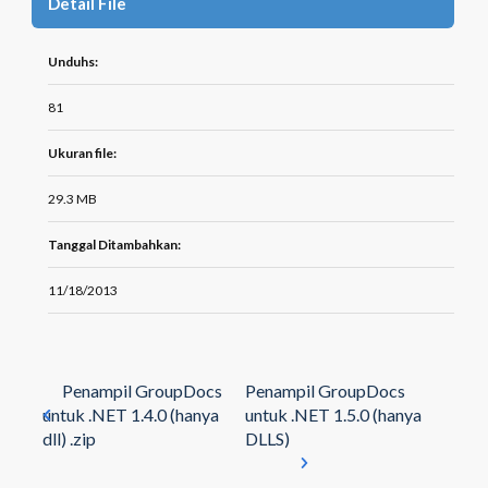
Detail File
Unduhs:
81
Ukuran file:
29.3 MB
Tanggal Ditambahkan:
11/18/2013
Penampil GroupDocs
Penampil GroupDocs
untuk .NET 1.4.0 (hanya
untuk .NET 1.5.0 (hanya
dll) .zip
DLLS)