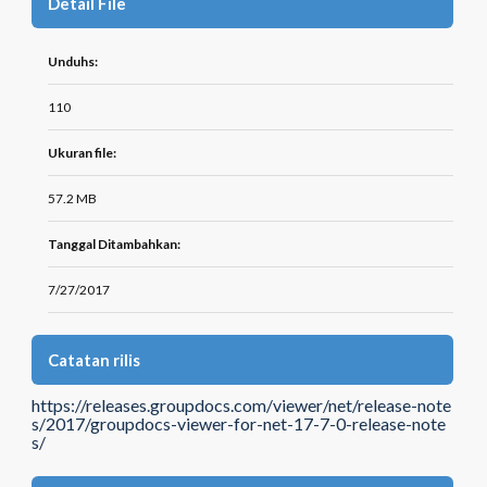
Detail File
Unduhs:
110
Ukuran file:
57.2 MB
Tanggal Ditambahkan:
7/27/2017
Catatan rilis
https://releases.groupdocs.com/viewer/net/release-note
s/2017/groupdocs-viewer-for-net-17-7-0-release-note
s/