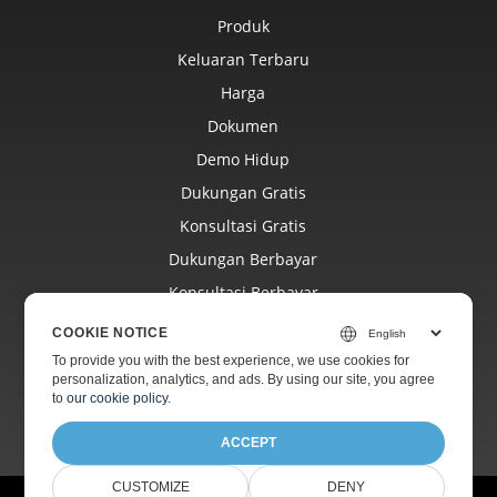
Produk
Keluaran Terbaru
Harga
Dokumen
Demo Hidup
Dukungan Gratis
Konsultasi Gratis
Dukungan Berbayar
Konsultasi Berbayar
Blog
COOKIE NOTICE
Situs Web
To provide you with the best experience, we use cookies for
personalization, analytics, and ads. By using our site, you agree
Tentang
to
our cookie policy
.
ACCEPT
CUSTOMIZE
DENY