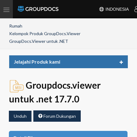
Toggle
INDONESIA
navigation
Rumah
Kelompok Produk GroupDocs.Viewer
GroupDocs.Viewer untuk .NET
Toggle
Jelajahi Produk kami
navigat
Groupdocs.viewer
untuk .net 17.7.0
Unduh
Forum Dukungan