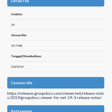
Detail File
Unduhs:
34
Ukuran file:
59.7 MB
Tanggal Ditambahkan:
3/8/2019
Catatan rilis
https://releases.groupdocs.com/viewer/net/release-note
s/2019/groupdocs-viewer-for-net-19-3-release-notes/
Keterangan