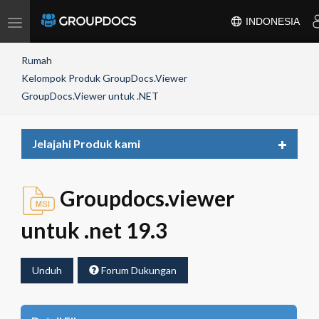
Toggle
INDONESIA
navigation
Rumah
Kelompok Produk GroupDocs.Viewer
GroupDocs.Viewer untuk .NET
Toggle
Jelajahi Produk kami
navigat
Groupdocs.viewer
untuk .net 19.3
Unduh
Forum Dukungan