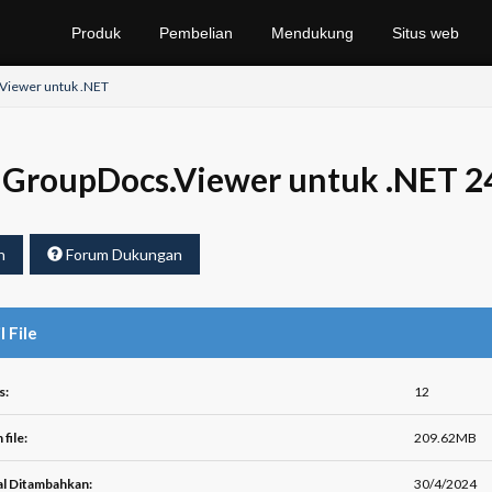
Produk
Pembelian
Mendukung
Situs web
Viewer untuk .NET
GroupDocs.Viewer untuk .NET 2
h
Forum Dukungan
l File
s:
12
file:
209.62MB
l Ditambahkan:
30/4/2024