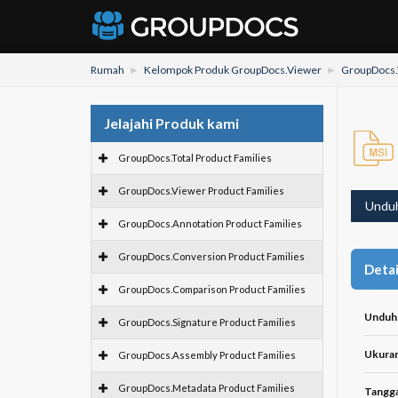
Rumah
Kelompok Produk GroupDocs.Viewer
GroupDocs.
Jelajahi Produk kami
GroupDocs.Total Product Families
GroupDocs.Viewer Product Families
Undu
GroupDocs.Annotation Product Families
GroupDocs.Conversion Product Families
Detai
GroupDocs.Comparison Product Families
Unduh
GroupDocs.Signature Product Families
Ukuran 
GroupDocs.Assembly Product Families
GroupDocs.Metadata Product Families
Tangga