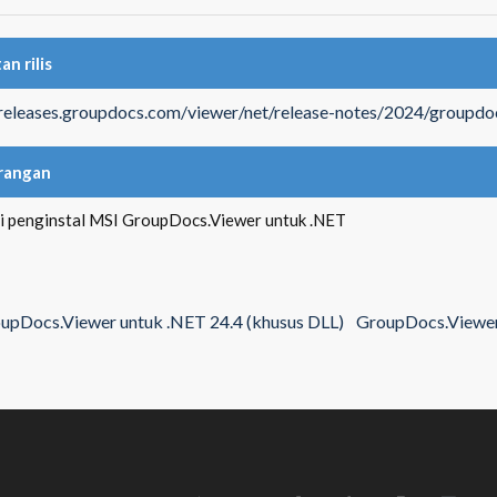
an rilis
/releases.groupdocs.com/viewer/net/release-notes/2024/groupdo
rangan
isi penginstal MSI GroupDocs.Viewer untuk .NET
upDocs.Viewer untuk .NET 24.4 (khusus DLL)
GroupDocs.Viewer 