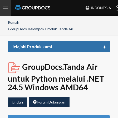
Toggle
INDONESIA
navigation
Rumah
GroupDocs.Kelompok Produk Tanda Air
Toggle
Jelajahi Produk kami
navigat
GroupDocs.Tanda Air
untuk Python melalui .NET
24.5 Windows AMD64
Unduh
Forum Dukungan