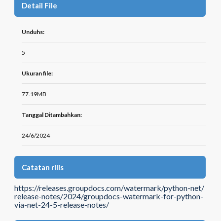
Detail File
Unduhs:
5
Ukuran file:
77.19MB
Tanggal Ditambahkan:
24/6/2024
Catatan rilis
https://releases.groupdocs.com/watermark/python-net/
release-notes/2024/groupdocs-watermark-for-python-
via-net-24-5-release-notes/