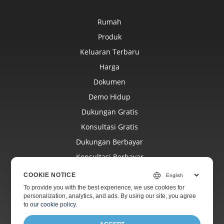
Rumah
Produk
Keluaran Terbaru
Harga
Dokumen
Demo Hidup
Dukungan Gratis
Konsultasi Gratis
Dukungan Berbayar
Konsultasi Berbayar
Blog
COOKIE NOTICE
Situs Web
To provide you with the best experience, we use cookies for
personalization, analytics, and ads. By using our site, you agree
Tentang
to
our cookie policy
.