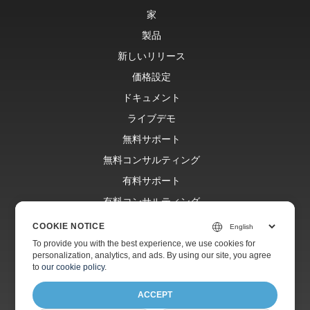
家
製品
新しいリリース
価格設定
ドキュメント
ライブデモ
無料サポート
無料コンサルティング
有料サポート
有料コンサルティング
ブログ
COOKIE NOTICE
ウェブサイト
To provide you with the best experience, we use cookies for
personalization, analytics, and ads. By using our site, you agree
約
to
our cookie policy
.
ACCEPT