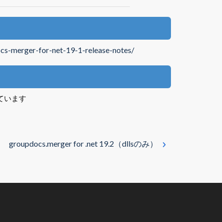
cs-merger-for-net-19-1-release-notes/
れています
groupdocs.merger for .net 19.2（dllsのみ）