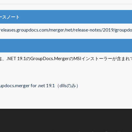
ースノート
/releases.groupdocs.com/merger/net/release-notes/2019/groupdo
、.NET 19.1のGroupDocs.MergerのMSIインストーラーが含ま
updocs.merger for .net 19.1（dllsのみ）