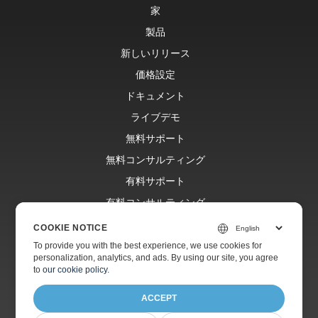
家
製品
新しいリリース
価格設定
ドキュメント
ライブデモ
無料サポート
無料コンサルティング
有料サポート
有料コンサルティング
ブログ
COOKIE NOTICE
ウェブサイト
To provide you with the best experience, we use cookies for
personalization, analytics, and ads. By using our site, you agree
約
to
our cookie policy
.
ACCEPT