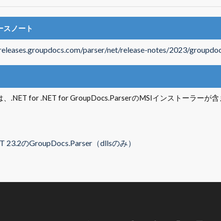
ースノート
/releases.groupdocs.com/parser/net/release-notes/2023/groupdoc
.NET for .NET for GroupDocs.ParserのMSIインストーラ
ET 23.2のGroupDocs.Parser（dllsのみ）