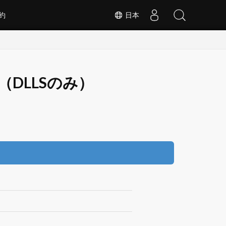
約
日本
.1.0（DLLSのみ）