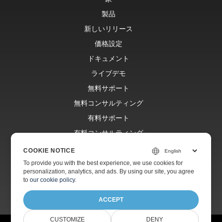
製品
新しいリリース
価格設定
ドキュメント
ライブデモ
無料サポート
無料コンサルティング
有料サポート
有料コンサルティング
ブログ
COOKIE NOTICE
ウェブサイト
To provide you with the best experience, we use cookies for
personalization, analytics, and ads. By using our site, you agree
約
to
our cookie policy
.
ACCEPT
CUSTOMIZE
DENY