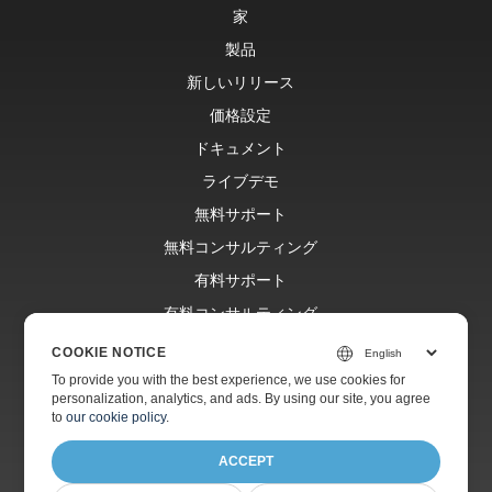
家
製品
新しいリリース
価格設定
ドキュメント
ライブデモ
無料サポート
無料コンサルティング
有料サポート
有料コンサルティング
ブログ
COOKIE NOTICE
ウェブサイト
To provide you with the best experience, we use cookies for
personalization, analytics, and ads. By using our site, you agree
約
to
our cookie policy
.
ACCEPT