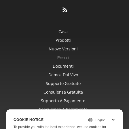
Casa
Prodotti
Nuove Versioni
Prezzi
Documenti
Demos Dal Vivo
Supporto Gratuito
Consulenza Gratuita
Supporto A Pagamento
Consulenza A Pagamento
Blog
COOKIE NOTICE
Siti Web
To provide you with the best experience, we use cookies for