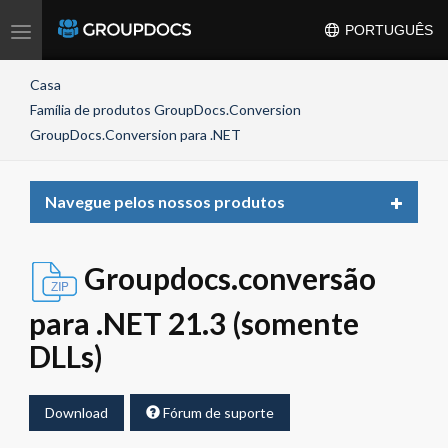
Toggle
PORTUGUÊS
navigation
Casa
Família de produtos GroupDocs.Conversion
GroupDocs.Conversion para .NET
Toggle
Navegue pelos nossos produtos
navigat
Groupdocs.conversão
para .NET 21.3 (somente
DLLs)
Download
Fórum de suporte