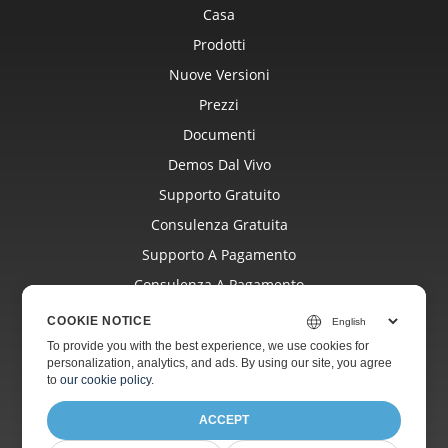
Casa
Prodotti
Nuove Versioni
Prezzi
Documenti
Demos Dal Vivo
Supporto Gratuito
Consulenza Gratuita
Supporto A Pagamento
Consulenza A Pagamento
Blog
COOKIE NOTICE
Siti Web
To provide you with the best experience, we use cookies for
personalization, analytics, and ads. By using our site, you agree
Di
to
our cookie policy
.
ACCEPT