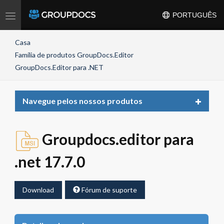
Toggle
PORTUGUÊS
navigation
Casa
Família de produtos GroupDocs.Editor
GroupDocs.Editor para .NET
Toggle
Navegue pelos nossos produtos
navigat
Groupdocs.editor para
.net 17.7.0
Download
Fórum de suporte