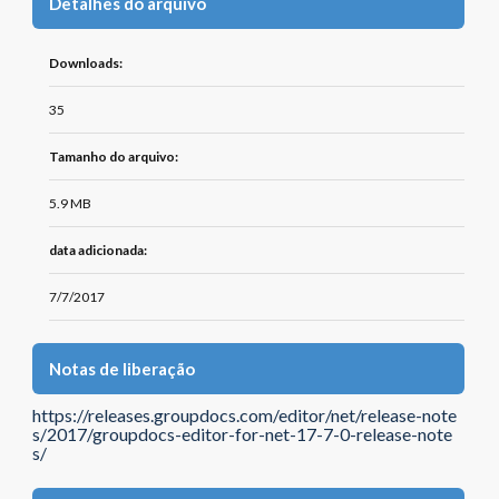
Detalhes do arquivo
Downloads:
35
Tamanho do arquivo:
5.9 MB
data adicionada:
7/7/2017
Notas de liberação
https://releases.groupdocs.com/editor/net/release-note
s/2017/groupdocs-editor-for-net-17-7-0-release-note
s/