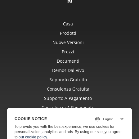
Casa
Prodotti
Nuove Versioni
Prezzi
Documenti
Demos Dal Vivo
Supporto Gratuito
Consulenza Gratuita
Supporto A Pagamento
Consulenza A Pagamento
Blog
COOKIE NOTICE
Siti Web
To provide you with the best experience, we use cookies for
personalization, analytics, and ads. By using our site, you agree
Di
to
our cookie policy
.