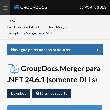
Toggle
PORTUGUÊS
navigation
Casa
Família de produtos GroupDocs.Merger
GroupDocs.Merger para .NET
Toggle
Navegue pelos nossos produtos
navigat
GroupDocs.Merger para
.NET 24.6.1 (somente DLLs)
Download
Fórum de suporte