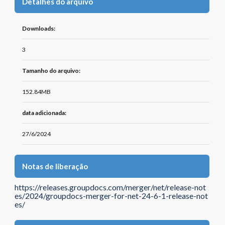
Detalhes do arquivo
Downloads:
3
Tamanho do arquivo:
152.84MB
data adicionada:
27/6/2024
Notas de liberação
https://releases.groupdocs.com/merger/net/release-not
es/2024/groupdocs-merger-for-net-24-6-1-release-not
es/