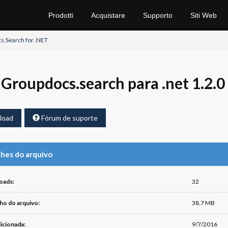
Prodotti
Acquistare
Supporto
Siti Web
.Search for .NET
Groupdocs.search para .net 1.2.0
load
Fórum de suporte
hes do arquivo
oads:
32
o do arquivo:
38.7 MB
icionada:
9/7/2016