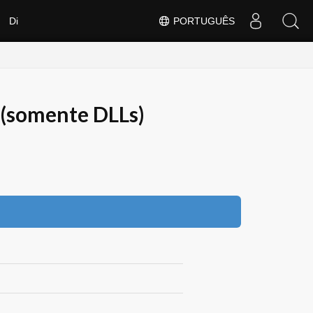
Di
PORTUGUÊS
 (somente DLLs)