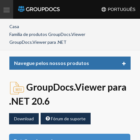
Toggle
PORTUGUÊS
navigation
Casa
Família de produtos GroupDocs.Viewer
GroupDocs.Viewer para .NET
Toggle
Navegue pelos nossos produtos
navigat
GroupDocs.Viewer para
.NET 20.6
Download
Fórum de suporte