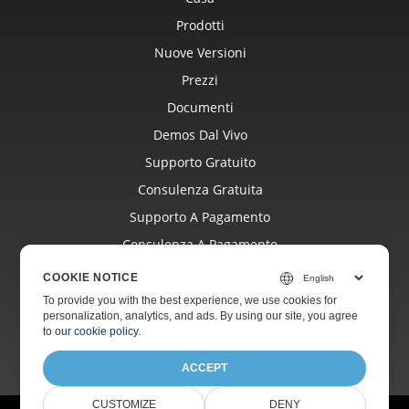
Prodotti
Nuove Versioni
Prezzi
Documenti
Demos Dal Vivo
Supporto Gratuito
Consulenza Gratuita
Supporto A Pagamento
Consulenza A Pagamento
Blog
COOKIE NOTICE
Siti Web
To provide you with the best experience, we use cookies for
personalization, analytics, and ads. By using our site, you agree
Di
to
our cookie policy
.
ACCEPT
CUSTOMIZE
DENY