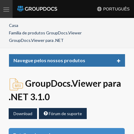
Toggle
PORTUGUÊS
navigation
Casa
Família de produtos GroupDocs.Viewer
GroupDocs.Viewer para .NET
Toggle
Navegue pelos nossos produtos
navigat
GroupDocs.Viewer para
.NET 3.1.0
Download
Fórum de suporte