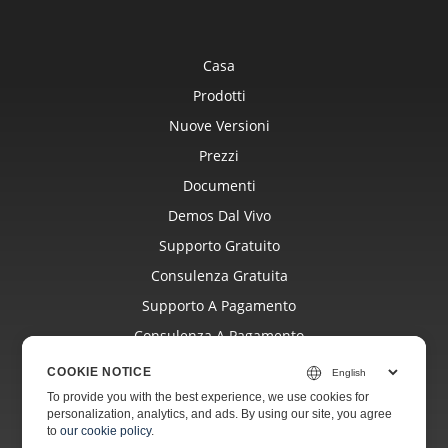
Casa
Prodotti
Nuove Versioni
Prezzi
Documenti
Demos Dal Vivo
Supporto Gratuito
Consulenza Gratuita
Supporto A Pagamento
Consulenza A Pagamento
Blog
COOKIE NOTICE
Siti Web
To provide you with the best experience, we use cookies for
personalization, analytics, and ads. By using our site, you agree
Di
to
our cookie policy
.