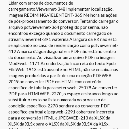
Lidar com erros de documentos de
carregamento.Viewernet-348 Implementar localização.
imagem REDIMING.VIELENTENT-365 Melhora as ações
de pós-processamento do conversor. Tentando carregar o
arquivo pdf.viewernet-364 protegido por senha, não
encontrou exceção quando o documento carregado de
stream.viewernet-391 waterma A largura da RK não está
se aplicando no caso de renderização como pdfviewernet-
412 A marca d'água diagonal em PDF não está no centro
do documento. Ao visualizar um arquivo PDF na imagem
ModEweb-1171 A renderização incorreta do texto Epub
FileWeb-1913 está ausente no HTML, não se encaixa nas
imagens produzidas a partir de uma exceção PDFWEB-
2019 ao converter PDF em HTML com conteúdo
específico de tabela parametersweb-25079 Ao converter
PDF para HTMLWEB-2270, o espaço em branco longo ao
substituir o texto na lista numerada no processo de
condição específico-2278 pendura ao converter PDF
específico em html e jpegweb-2291 cobertura incorreta
para a conversão HTML e JPEGWEB-213 da XLSX da
XLSX da XLSx para o XLSX da XLSX da XLSX da XLSx.