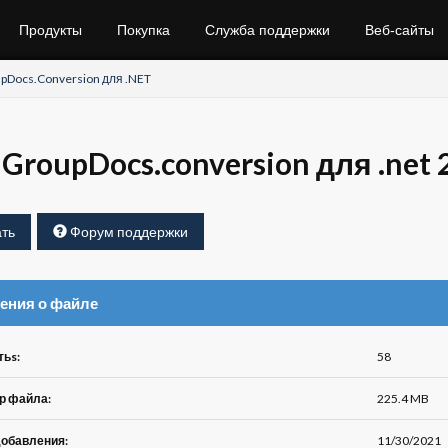
Продукты
Покупка
Служба поддержки
Веб-сайты
pDocs.Conversion для .NET
GroupDocs.conversion для .net 
ть
Форум поддержки
ения о файле
тьs:
58
р файла:
225.4 MB
добавления:
11/30/2021