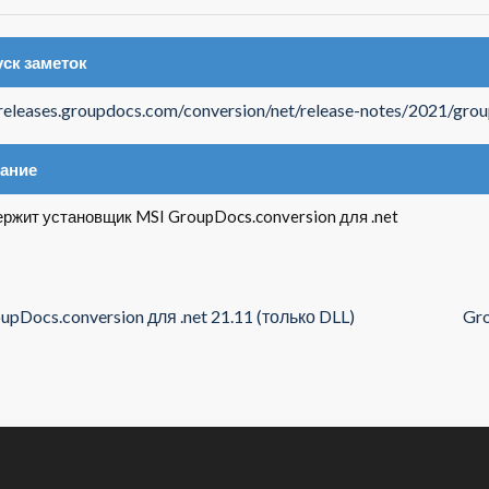
ск заметок
/releases.groupdocs.com/conversion/net/release-notes/2021/gro
ание
ржит установщик MSI GroupDocs.conversion для .net
upDocs.conversion для .net 21.11 (только DLL)
Gro