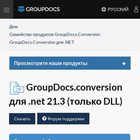
Toggle
РУССКИЙ
navigation
Дом
Семейство продуктов GroupDocs.Conversion
GroupDocs.Conversion для .NET
Toggle
Просмотрите наши продукты
navigat
GroupDocs.conversion
для .net 21.3 (только DLL)
Скачать
Форум поддержки