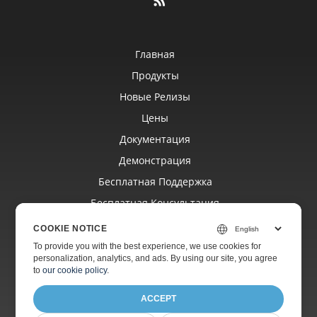
Главная
Продукты
Новые Релизы
Цены
Документация
Демонстрация
Бесплатная Поддержка
Бесплатная Консультация
Платная Поддержка
COOKIE NOTICE
Платный Консалтинг
To provide you with the best experience, we use cookies for
personalization, analytics, and ads. By using our site, you agree
Блог
to
our cookie policy
.
ACCEPT