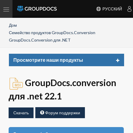
Toggle
РУССКИЙ
navigation
Дом
Семейство продуктов GroupDocs.Conversion
GroupDocs.Conversion для .NET
Toggle
Просмотрите наши продукты
navigat
GroupDocs.conversion
для .net 22.1
Скачать
Форум поддержки