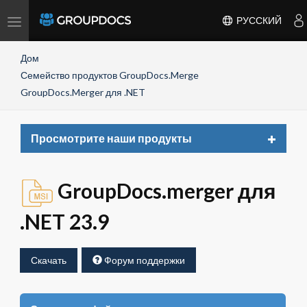
Toggle
РУССКИЙ
navigation
Дом
Семейство продуктов GroupDocs.Merge
GroupDocs.Merger для .NET
Toggle
Просмотрите наши продукты
navigat
GroupDocs.merger для
.NET 23.9
Скачать
Форум поддержки