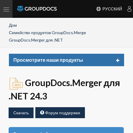
Toggle
РУССКИЙ
navigation
Дом
Семейство продуктов GroupDocs.Merge
GroupDocs.Merger для .NET
Toggle
Просмотрите наши продукты
navigat
GroupDocs.Merger для
.NET 24.3
Скачать
Форум поддержки