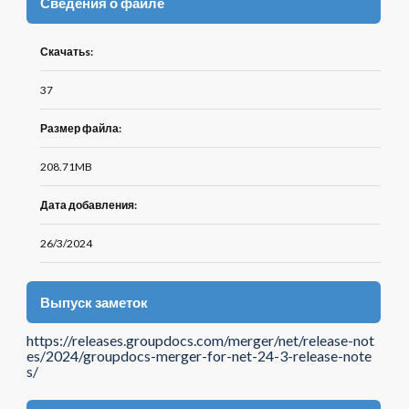
Сведения о файле
Скачатьs:
37
Размер файла:
208.71MB
Дата добавления:
26/3/2024
Выпуск заметок
https://releases.groupdocs.com/merger/net/release-not
es/2024/groupdocs-merger-for-net-24-3-release-note
s/