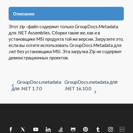
Описание
Этот zip -файл содержит только GroupDocs.Metadata
для .NET Assemblies. Сборки такие же, как и в
установщике MSI продукта той же версии. Загрузите это,
если вы хотите использовать GroupDocs.Metadata для
.net без установщика MSI. Эта загрузка Zip не содержит
демонстрационных проектов.
GroupDocs.metadata
GroupDocs.metadata для
для .NET 1.7.0
.NET 16.10.0