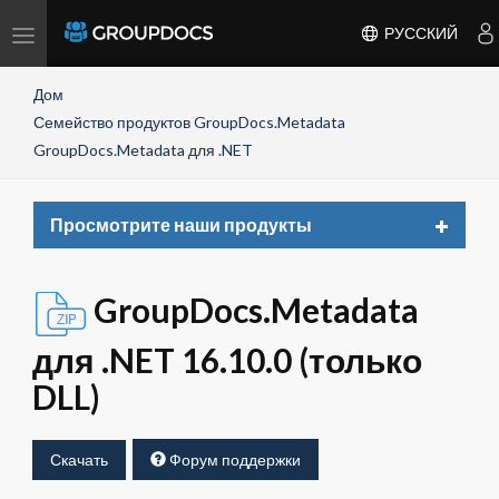
Toggle
РУССКИЙ
navigation
Дом
Семейство продуктов GroupDocs.Metadata
GroupDocs.Metadata для .NET
Toggle
Просмотрите наши продукты
navigat
GroupDocs.Metadata
для .NET 16.10.0 (только
DLL)
Скачать
Форум поддержки