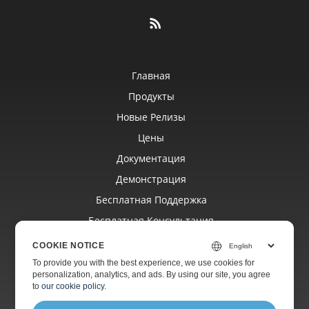
Главная
Продукты
Новые Релизы
Цены
Документация
Демонстрация
Бесплатная Поддержка
Бесплатная Консультация
Платная Поддержка
COOKIE NOTICE
Платный Консалтинг
To provide you with the best experience, we use cookies for
personalization, analytics, and ads. By using our site, you agree
Блог
to
our cookie policy
.