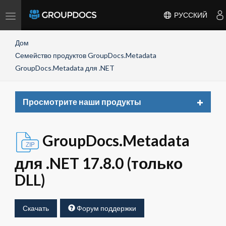
Toggle
РУССКИЙ
navigation
Дом
Семейство продуктов GroupDocs.Metadata
GroupDocs.Metadata для .NET
Toggle
Просмотрите наши продукты
navigat
GroupDocs.Metadata
для .NET 17.8.0 (только
DLL)
Скачать
Форум поддержки