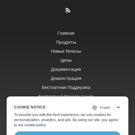
Главная
Продукты
Новые Релизы
Цены
Документация
Демонстрация
Бесплатная Поддержка
Бесплатная Консультация
Платная Поддержка
COOKIE NOTICE
Платный Консалтинг
To provide you with the best experience, we use cookies for
personalization, analytics, and ads. By using our site, you agree
Блог
to
our cookie policy
.