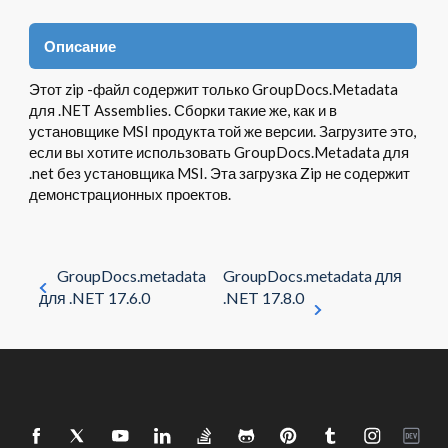
Описание
Этот zip -файл содержит только GroupDocs.Metadata
для .NET Assemblies. Сборки такие же, как и в
установщике MSI продукта той же версии. Загрузите это,
если вы хотите использовать GroupDocs.Metadata для
.net без установщика MSI. Эта загрузка Zip не содержит
демонстрационных проектов.
GroupDocs.metadata
GroupDocs.metadata для
для .NET 17.6.0
.NET 17.8.0