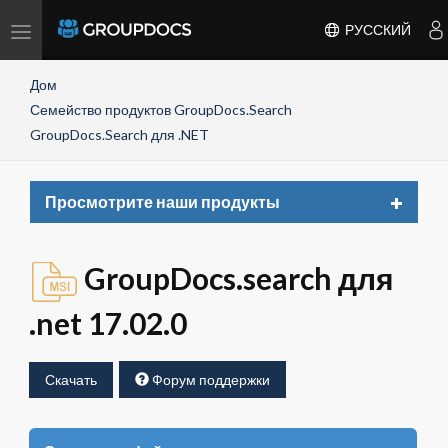
Toggle
РУССКИЙ
navigation
Дом
Семейство продуктов GroupDocs.Search
GroupDocs.Search для .NET
Toggle
Просмотрите наши продукты
navigat
GroupDocs.search для
.net 17.02.0
Скачать
Форум поддержки