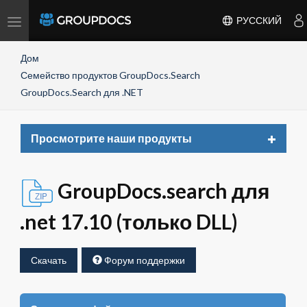
Toggle
РУССКИЙ
navigation
Дом
Семейство продуктов GroupDocs.Search
GroupDocs.Search для .NET
Toggle
Просмотрите наши продукты
navigat
GroupDocs.search для
.net 17.10 (только DLL)
Скачать
Форум поддержки