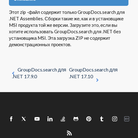
Этот zip -файл содержит только GroupDocs.search для
.NET Assemblies. Сборки такие же, как и в установщике
MSI продукта той же версии. Загрузите это, если вы
хотите использовать GroupDocs.search для .NET без
установщика MSI. Эта загрузка ZIP не содержит
демонстрационных проектов.
GroupDocs.search для
GroupDocs.search для
.NET 17.9.0
.NET 17.10