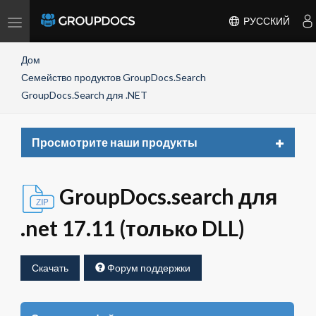
Toggle
РУССКИЙ
navigation
Дом
Семейство продуктов GroupDocs.Search
GroupDocs.Search для .NET
Toggle
Просмотрите наши продукты
navigat
GroupDocs.search для
.net 17.11 (только DLL)
Скачать
Форум поддержки