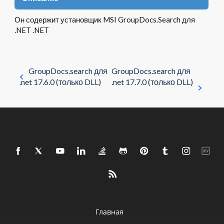
Он содержит установщик MSI GroupDocs.Search для
.NET .NET
GroupDocs.search для
GroupDocs.search для
.net 17.6.0 (только DLL)
.net 17.7.0 (только DLL)
Главная