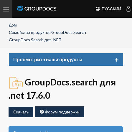
Toggle
РУССКИЙ
navigation
Дом
Семейство продуктов GroupDocs.Search
GroupDocs.Search для .NET
Toggle
Просмотрите наши продукты
navigat
GroupDocs.search для
.net 17.6.0
Скачать
Форум поддержки