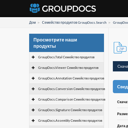
Дом
Семейство продуктов GroupDocs.Search
GroupDoc
Просмотрите наши
продукты
GroupDocs.Total Семейство продуктов
Скача
GroupDocs.Viewer Семейство продуктов
GroupDocs.Annotation Семейство продуктов
Свед
GroupDocs.Conversion Семейство продуктов
GroupDocs.Comparison Семейство продуктов
Скача
GroupDocs.Signature Семейство продуктов
Разме
GroupDocs.Assembly Семейство продуктов
Дата 