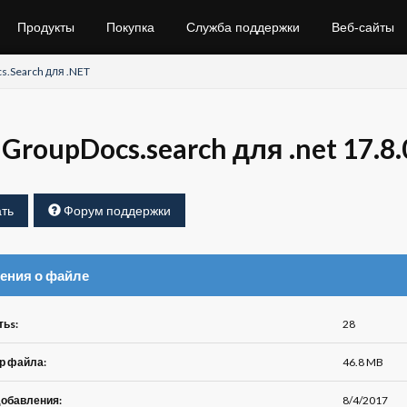
Продукты
Покупка
Служба поддержки
Веб-сайты
s.Search для .NET
GroupDocs.search для .net 17.8.
ть
Форум поддержки
ения о файле
тьs:
28
р файла:
46.8 MB
добавления:
8/4/2017