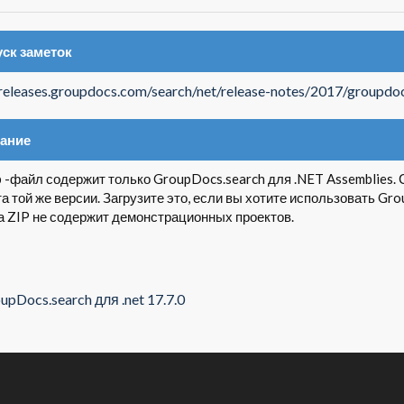
ск заметок
/releases.groupdocs.com/search/net/release-notes/2017/groupdo
ание
p -файл содержит только GroupDocs.search для .NET Assemblies. 
а той же версии. Загрузите это, если вы хотите использовать Gr
а ZIP не содержит демонстрационных проектов.
upDocs.search для .net 17.7.0