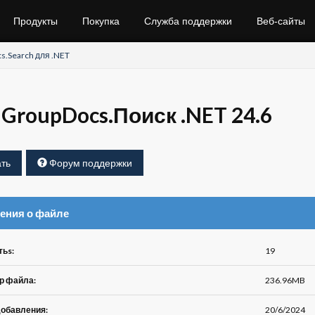
Продукты
Покупка
Служба поддержки
Веб-сайты
s.Search для .NET
GroupDocs.Поиск .NET 24.6
ть
Форум поддержки
ения о файле
тьs:
19
р файла:
236.96MB
добавления:
20/6/2024