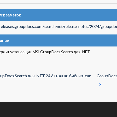
ск заметок
/releases.groupdocs.com/search/net/release-notes/2024/groupdoc
ание
ржит установщик MSI GroupDocs.Search для .NET.
upDocs.Search для .NET 24.6 (только библиотеки
GroupDocs.