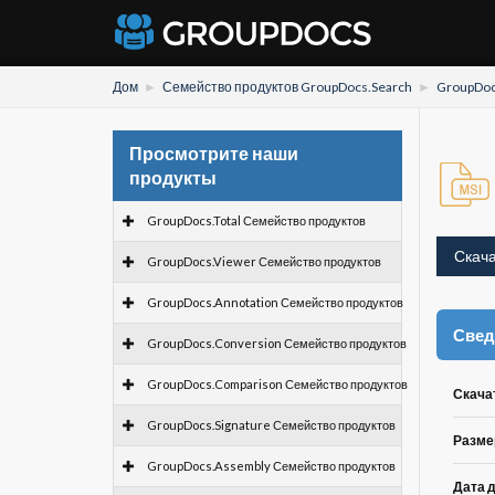
Дом
Семейство продуктов GroupDocs.Search
GroupDoc
Просмотрите наши
продукты
GroupDocs.Total Семейство продуктов
Скача
GroupDocs.Viewer Семейство продуктов
GroupDocs.Annotation Семейство продуктов
Свед
GroupDocs.Conversion Семейство продуктов
GroupDocs.Comparison Семейство продуктов
Скача
GroupDocs.Signature Семейство продуктов
Разме
GroupDocs.Assembly Семейство продуктов
Дата 