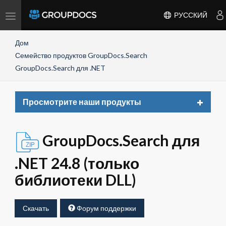
Toggle
РУССКИЙ
navigation
Дом
Семейство продуктов GroupDocs.Search
GroupDocs.Search для .NET
Toggle
Просмотрите наши продукты
navigat
GroupDocs.Search для
.NET 24.8 (только
библиотеки DLL)
Скачать
Форум поддержки