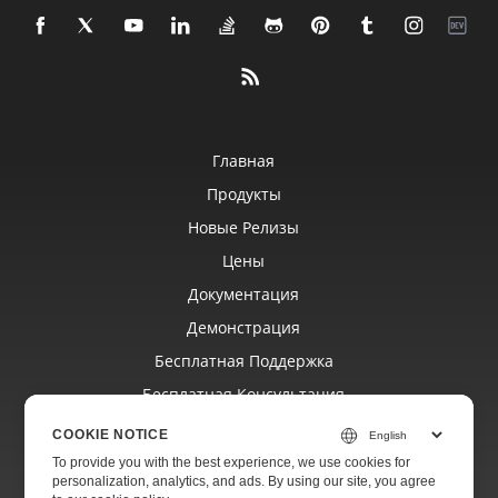
Главная
Продукты
Новые Релизы
Цены
Документация
Демонстрация
Бесплатная Поддержка
Бесплатная Консультация
Платная Поддержка
COOKIE NOTICE
Платный Консалтинг
To provide you with the best experience, we use cookies for
personalization, analytics, and ads. By using our site, you agree
Блог