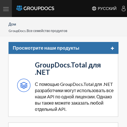
Toggle
РУССКИЙ
navigation
Дом
GroupDocs.Все семейство продуктов
Toggle
Просмотрите наши продукты
navigat
GroupDocs.Total для
.NET
С помощью GroupDocs.Total для .NET
разработчики могут использовать все
наши API по одной лицензии. Однако
вы также можете заказать любой
отдельный API.