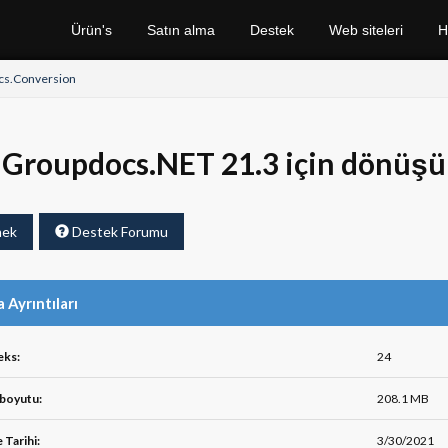
Ürün's
Satın alma
Destek
Web siteleri
H
cs.Conversion
Groupdocs.NET 21.3 için dönüşü
mek
Destek Forumu
 Ayrıntıları
eks:
24
boyutu:
208.1 MB
 Tarihi:
3/30/2021