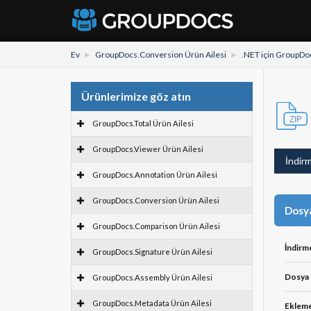
Ev
GroupDocs.Conversion Ürün Ailesi
.NET için GroupDo
Ürünlerimize göz atın
GroupDocs.Total Ürün Ailesi
GroupDocs.Viewer Ürün Ailesi
İndir
GroupDocs.Annotation Ürün Ailesi
GroupDocs.Conversion Ürün Ailesi
Dosya
GroupDocs.Comparison Ürün Ailesi
İndirm
GroupDocs.Signature Ürün Ailesi
Dosya 
GroupDocs.Assembly Ürün Ailesi
GroupDocs.Metadata Ürün Ailesi
Ekleme