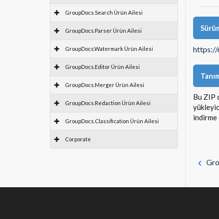
GroupDocs.Search Ürün Ailesi
Sürüm
GroupDocs.Parser Ürün Ailesi
https:/
GroupDocs.Watermark Ürün Ailesi
GroupDocs.Editor Ürün Ailesi
Tanı
GroupDocs.Merger Ürün Ailesi
Bu ZIP 
GroupDocs.Redaction Ürün Ailesi
yükleyic
indirme 
GroupDocs.Classification Ürün Ailesi
Corporate
Gro