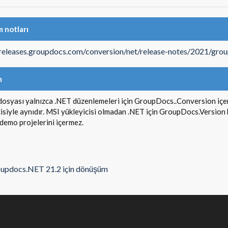
 notları
/releases.groupdocs.com/conversion/net/release-notes/2021/gro
m
dosyası yalnızca .NET düzenlemeleri için GroupDocs..Conversion içe
isiyle aynıdır. MSI yükleyicisi olmadan .NET için GroupDocs.Version k
demo projelerini içermez.
updocs.NET 21.2 için dönüşüm