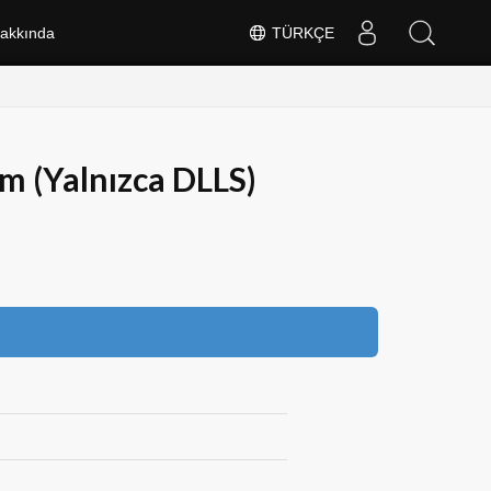
akkında
TÜRKÇE
m (Yalnızca DLLS)