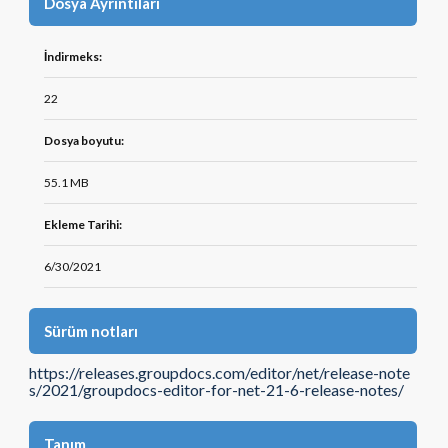
Dosya Ayrıntıları
İndirmeks:
22
Dosya boyutu:
55.1 MB
Ekleme Tarihi:
6/30/2021
Sürüm notları
https://releases.groupdocs.com/editor/net/release-note
s/2021/groupdocs-editor-for-net-21-6-release-notes/
Tanım