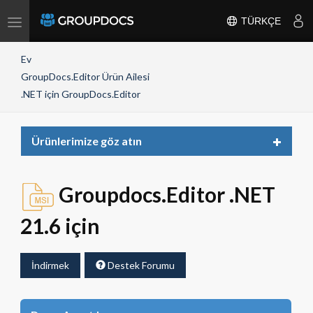
Toggle
TÜRKÇE
navigation
Ev
GroupDocs.Editor Ürün Ailesi
.NET için GroupDocs.Editor
Toggle
Ürünlerimize göz atın
navigat
Groupdocs.Editor .NET
21.6 için
İndirmek
Destek Forumu