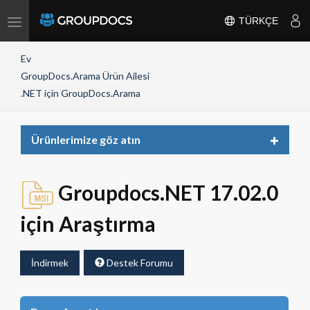
Toggle
TÜRKÇE
navigation
Ev
GroupDocs.Arama Ürün Ailesi
.NET için GroupDocs.Arama
Toggle
Ürünlerimize göz atın
navigat
Groupdocs.NET 17.02.0
için Araştırma
İndirmek
Destek Forumu