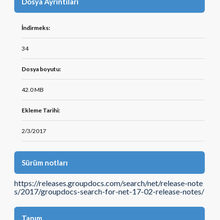
Dosya Ayrıntıları
İndirmeks:
34
Dosya boyutu:
42.0 MB
Ekleme Tarihi:
2/3/2017
Sürüm notları
https://releases.groupdocs.com/search/net/release-note
s/2017/groupdocs-search-for-net-17-02-release-notes/
Tanım