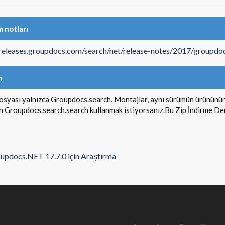
 notları
/releases.groupdocs.com/search/net/release-notes/2017/groupdo
m
osyası yalnızca Groupdocs.search. Montajlar, aynı sürümün ürününün 
in Groupdocs.search.search kullanmak istiyorsanız.Bu Zip İndirme De
updocs.NET 17.7.0 için Araştırma