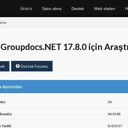
Ürün's
Satın alma
Destek
Web siteleri
H
rama
Groupdocs.NET 17.8.0 için Araşt
mek
Destek Forumu
 Ayrıntıları
eks:
28
boyutu:
46.8 MB
 Tarihi:
8/4/2017