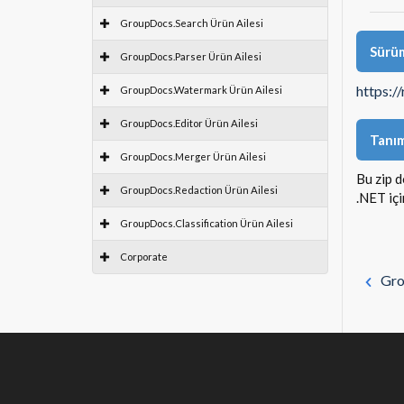
GroupDocs.Search Ürün Ailesi
Sürüm
GroupDocs.Parser Ürün Ailesi
https:/
GroupDocs.Watermark Ürün Ailesi
GroupDocs.Editor Ürün Ailesi
Tanı
GroupDocs.Merger Ürün Ailesi
Bu zip d
GroupDocs.Redaction Ürün Ailesi
.NET iç
GroupDocs.Classification Ürün Ailesi
Corporate
Gro