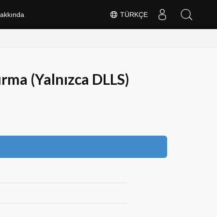
akkında
TÜRKÇE
ırma (Yalnızca DLLS)