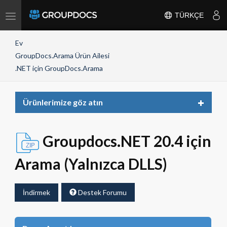
Toggle
TÜRKÇE
navigation
Ev
GroupDocs.Arama Ürün Ailesi
.NET için GroupDocs.Arama
Toggle
Ürünlerimize göz atın
navigat
Groupdocs.NET 20.4 için
Arama (Yalnızca DLLS)
İndirmek
Destek Forumu