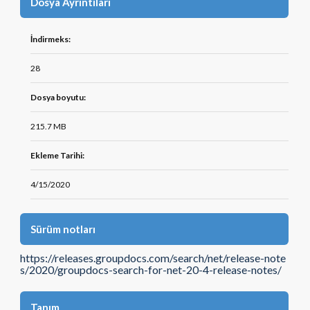
Dosya Ayrıntıları
İndirmeks:
28
Dosya boyutu:
215.7 MB
Ekleme Tarihi:
4/15/2020
Sürüm notları
https://releases.groupdocs.com/search/net/release-note
s/2020/groupdocs-search-for-net-20-4-release-notes/
Tanım