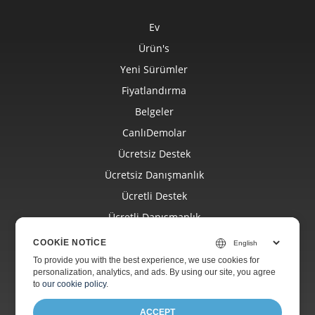
Ev
Ürün's
Yeni Sürümler
Fiyatlandırma
Belgeler
CanlıDemolar
Ücretsiz Destek
Ücretsiz Danışmanlık
Ücretli Destek
Ücretli Danışmanlık
Blog
COOKIE NOTICE
Web Siteleri
To provide you with the best experience, we use cookies for
personalization, analytics, and ads. By using our site, you agree
Hakkında
to
our cookie policy
.
ACCEPT